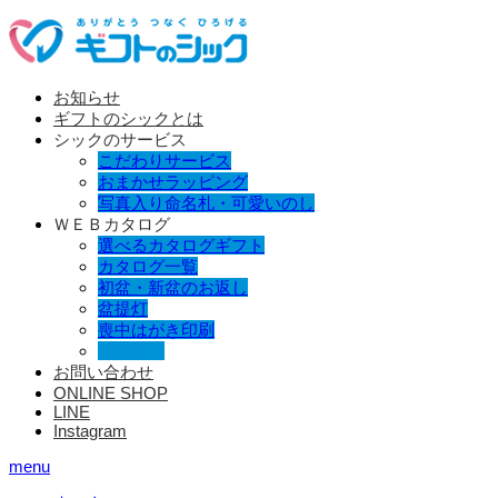
お知らせ
ギフトのシックとは
シックのサービス
こだわりサービス
おまかせラッピング
写真入り命名札・可愛いのし
ＷＥＢカタログ
選べるカタログギフト
カタログ一覧
初盆・新盆のお返し
盆提灯
喪中はがき印刷
香典返し
お問い合わせ
ONLINE SHOP
LINE
Instagram
menu