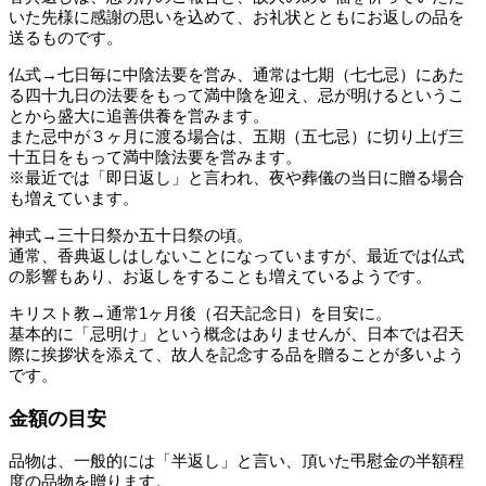
いた先様に感謝の思いを込めて、お礼状とともにお返しの品を
送るものです。
仏式→七日毎に中陰法要を営み、通常は七期（七七忌）にあた
る四十九日の法要をもって満中陰を迎え、忌が明けるというこ
とから盛大に追善供養を営みます。
また忌中が３ヶ月に渡る場合は、五期（五七忌）に切り上げ三
十五日をもって満中陰法要を営みます。
※最近では「即日返し」と言われ、夜や葬儀の当日に贈る場合
も増えています。
神式→三十日祭か五十日祭の頃。
通常、香典返しはしないことになっていますが、最近では仏式
の影響もあり、お返しをすることも増えているようです。
キリスト教→通常1ヶ月後（召天記念日）を目安に。
基本的に「忌明け」という概念はありませんが、日本では召天
際に挨拶状を添えて、故人を記念する品を贈ることが多いよう
です。
金額の目安
品物は、一般的には「半返し」と言い、頂いた弔慰金の半額程
度の品物を贈ります。